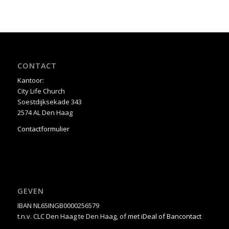
CONTACT
Kantoor:
City Life Church
Soestdijksekade 343
2574 AL Den Haag
Contactformulier
GEVEN
IBAN NL65INGB0000256579
t.n.v. CLC Den Haag te Den Haag, of
met iDeal of Bancontact