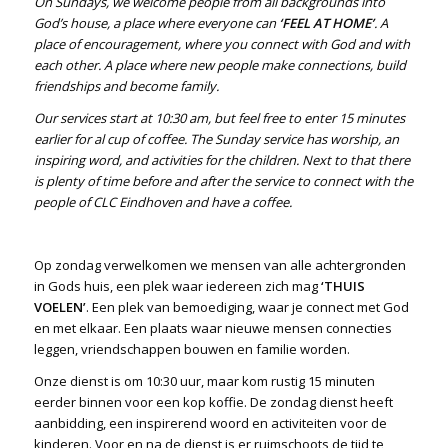
On Sundays, we welcome people from all backgrounds into
God’s house, a place where everyone can
‘FEEL AT HOME’
. A
place of encouragement, where you connect with God and with
each other. A place where new people make connections, build
friendships and become family.
Our services start at 10:30 am, but feel free to enter 15 minutes
earlier for al cup of coffee. The Sunday service has worship, an
inspiring word, and activities for the children. Next to that there
is plenty of time before and after the service to connect with the
people of CLC Eindhoven and have a coffee.
Op zondag verwelkomen we mensen van alle achtergronden
in Gods huis, een plek waar iedereen zich mag
‘THUIS
VOELEN’
. Een plek van bemoediging, waar je connect met God
en met elkaar. Een plaats waar nieuwe mensen connecties
leggen, vriendschappen bouwen en familie worden.
Onze dienst is om 10:30 uur, maar kom rustig 15 minuten
eerder binnen voor een kop koffie. De zondag dienst heeft
aanbidding, een inspirerend woord en activiteiten voor de
kinderen. Voor en na de dienst is er ruimschoots de tijd te