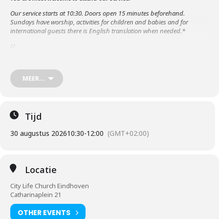
Our service starts at 10:30. Doors open 15 minutes beforehand.
Sundays have worship, activities for children and babies and for
international guests there is English translation when needed.*
//
Je bent van harte welkom in onze dienst!
Onze dienst begint om 10.30 uur. 15 minuten van tevoren gaan de
MEER...
deuren open. De zondagen hebben worship, activiteiten voor
kinderen en baby’s. Nederlandse of Engelse vertaling is aanwezig
waar nodig.
Tijd
*Please bring your in-ears and mobile phone!
30 augustus 2026
10:30
-
12:00
(GMT+02:00)
Locatie
City Life Church Eindhoven
Catharinaplein 21
OTHER EVENTS