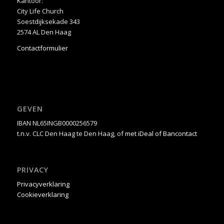
Kantoor:
City Life Church
Soestdijksekade 343
2574 AL Den Haag
Contactformulier
GEVEN
IBAN NL65INGB0000256579
t.n.v. CLC Den Haag te Den Haag, of
met iDeal of Bancontact
PRIVACY
Privacyverklaring
Cookieverklaring