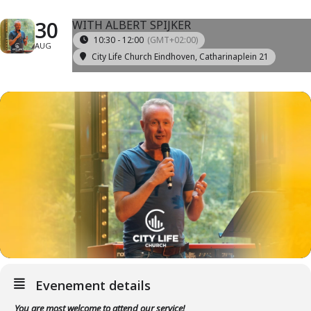
30
WITH ALBERT SPIJKER
10:30 - 12:00
(GMT+02:00)
AUG
City Life Church Eindhoven
, Catharinaplein 21
Evenement details
You are most welcome to attend our service!